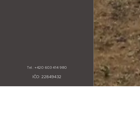
+420 603 414 980
Tel.:
IČO: 22849432
Cíl