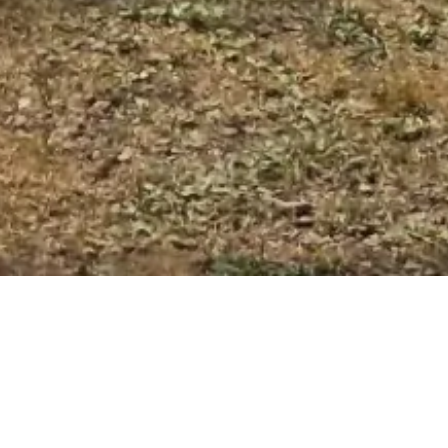
ových aktivit rozšiřující jejich všestranné
ti.