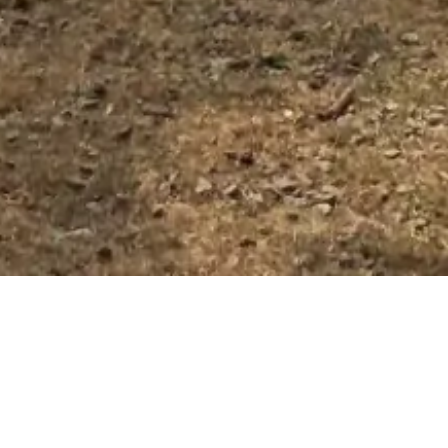
em naší práce je nabídnout dětem zajímavý program volnočas
vědomosti a dovednos